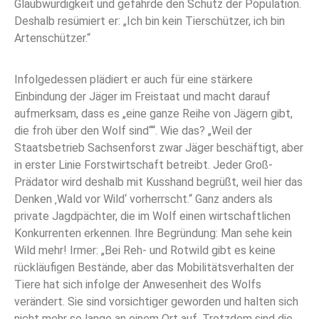
Glaubwürdigkeit und gefährde den Schutz der Population.
Deshalb resümiert er: „Ich bin kein Tierschützer, ich bin
Artenschützer.“
Infolgedessen plädiert er auch für eine stärkere
Einbindung der Jäger im Freistaat und macht darauf
aufmerksam, dass es „eine ganze Reihe von Jägern gibt,
die froh über den Wolf sind““. Wie das? „Weil der
Staatsbetrieb Sachsenforst zwar Jäger beschäftigt, aber
in erster Linie Forstwirtschaft betreibt. Jeder Groß-
Prädator wird deshalb mit Kusshand begrüßt, weil hier das
Denken ‚Wald vor Wild‘ vorherrscht.“ Ganz anders als
private Jagdpächter, die im Wolf einen wirtschaftlichen
Konkurrenten erkennen. Ihre Begründung: Man sehe kein
Wild mehr! Irmer: „Bei Reh- und Rotwild gibt es keine
rückläufigen Bestände, aber das Mobilitätsverhalten der
Tiere hat sich infolge der Anwesenheit des Wolfs
verändert. Sie sind vorsichtiger geworden und halten sich
nicht mehr so lange an einem Ort auf. Trotzdem sind die