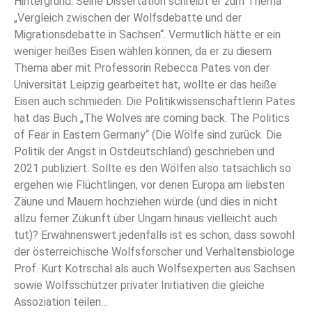
Hintergrund. Seine Dissertation schreibt er zum Thema
„Vergleich zwischen der Wolfsdebatte und der
Migrationsdebatte in Sachsen“. Vermutlich hätte er ein
weniger heißes Eisen wählen können, da er zu diesem
Thema aber mit Professorin Rebecca Pates von der
Universität Leipzig gearbeitet hat, wollte er das heiße
Eisen auch schmieden. Die Politikwissenschaftlerin Pates
hat das Buch „The Wolves are coming back. The Politics
of Fear in Eastern Germany“ (Die Wölfe sind zurück. Die
Politik der Angst in Ostdeutschland) geschrieben und
2021 publiziert. Sollte es den Wölfen also tatsächlich so
ergehen wie Flüchtlingen, vor denen Europa am liebsten
Zäune und Mauern hochziehen würde (und dies in nicht
allzu ferner Zukunft über Ungarn hinaus vielleicht auch
tut)? Erwähnenswert jedenfalls ist es schon, dass sowohl
der österreichische Wolfsforscher und Verhaltensbiologe
Prof. Kurt Kotrschal als auch Wolfsexperten aus Sachsen
sowie Wolfsschützer privater Initiativen die gleiche
Assoziation teilen…